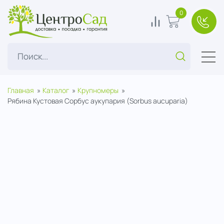
ЦентроСад
0
0
В корзину
+7(49
Поиск...
Главная
Каталог
Крупномеры
Рябина Кустовая Сорбус аукупария (Sorbus aucuparia)