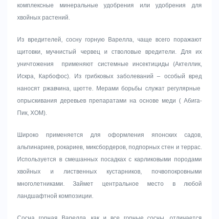
комплексные минеральные удобрения или удобрения для
хвойных растений.
Из вредителей, сосну горную Варелла, чаще всего поражают
щитовки, мучнистый червец и стволовые вредители. Для их
уничтожения применяют системные инсектициды (Актеллик,
Искра, Карбофос). Из грибковых заболеваний – особый вред
наносят ржавчина, щютте. Мерами борьбы служат регулярные
опрыскивания деревьев препаратами на основе меди ( Абига-
Пик, ХОМ).
Широко применяется для оформления японских садов,
альпинариев, рокариев, миксбордеров, подпорных стен и террас.
Используется в смешанных посадках с карликовыми породами
хвойных и лиственных кустарников, почвопокровными
многолетниками. Займет центральное место в любой
ландшафтной композиции.
Сосна горная Варелла, как и все горные сосны, отличается