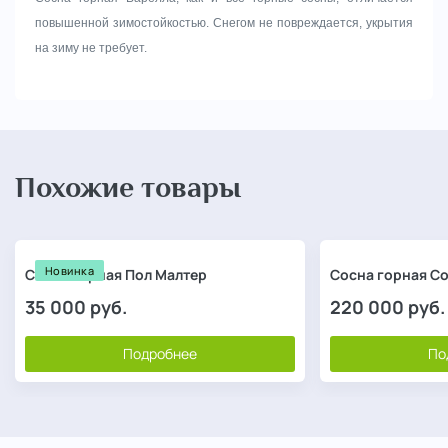
повышенной зимостойкостью. Снегом не повреждается, укрытия
на зиму не требует.
Похожие товары
Новинка
Сосна горная Пол Малтер
Сосна горная С
35 000
руб.
220 000
руб.
Подробнее
По