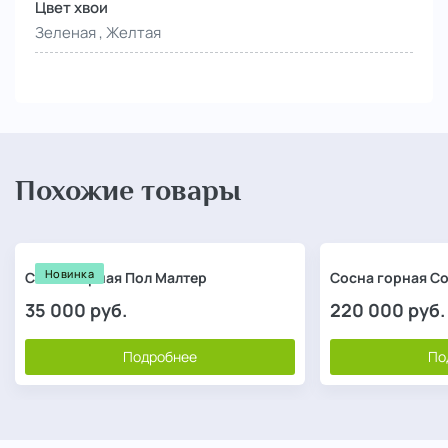
Цвет хвои
Зеленая , Желтая
Похожие товары
Новинка
Сосна горная Пол Малтер
Сосна горная С
35 000
руб.
220 000
руб.
Подробнее
По