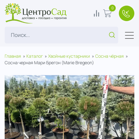
ЦентроСад
0
0
В корзину
+7(49
Поиск...
Главная
Каталог
Хвойные кустарники
Сосна чёрная
Сосна черная Мари Брегон (Marie Bregeon)