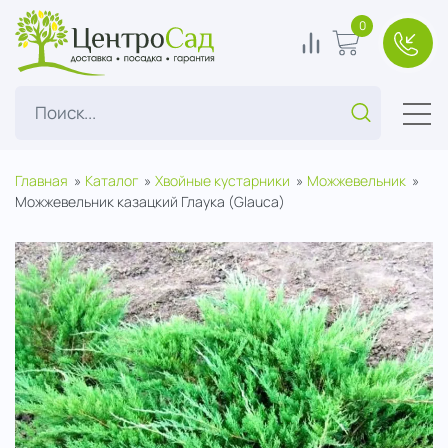
ЦентроСад
0
0
В корзину
+7(49
Поиск...
Главная
Каталог
Хвойные кустарники
Можжевельник
Можжевельник казацкий Глаука (Glauca)