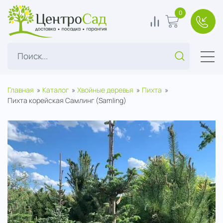
ЦентроСад
0
0
В корзину
+7(49
Поиск...
Главная
Каталог
Хвойные деревья
Пихта
Пихта корейская Самлинг (Samling)