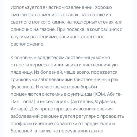
Используется в частном озеленении. Хорошо
смотрится в каменистых садах, на отсыпке из
светлого мелкого камня, на подпорных стенах или
одиночно на газоне. При посадке, в композициях с
другими растениями, занимает акцентное
расположение.
К основным вредителям лиственницы можно
отнести хермеса, пилильщика и лиственничную
пяденицу. Из болезней, чаще всего, поражается
грибковыми заболеваниями (лиственничный рак,
фузариоз). В качестве методов борьбы
применяются системные фунгициды (ХОМ, Абига-
Пик, Топаз) и инсектициды (Актеллик, Фуфанон,
Актара). Для предотвращения возникновения
заболеваний рекомендуется регулярно проводить
профилактические обработки от вредителей и
болезней, а так же не переувлажнять и не