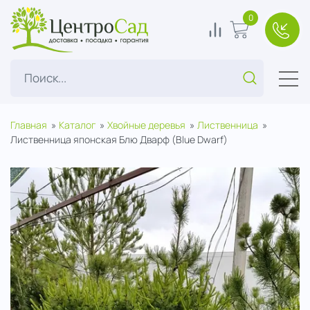
ЦентроСад
0
0
В корзину
+7(49
Поиск...
Главная
Каталог
Хвойные деревья
Лиственница
Лиственница японская Блю Дварф (Blue Dwarf)