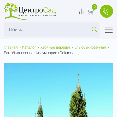
ЦентроСад
0
0
В корзину
+7(49
Поиск...
Главная
Каталог
Хвойные деревья
Ель обыкновенная
Ель обыкновенная Колумнарис (Columnaris)