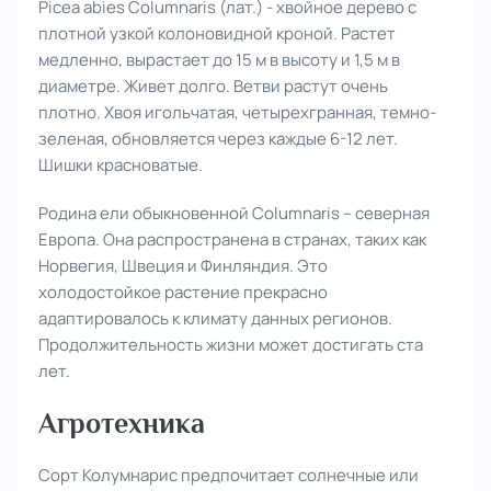
Picea abies Columnaris (лат.) - хвойное дерево с
плотной узкой колоновидной кроной. Растет
медленно, вырастает до 15 м в высоту и 1,5 м в
диаметре. Живет долго. Ветви растут очень
плотно. Хвоя игольчатая, четырехгранная, темно-
зеленая, обновляется через каждые 6-12 лет.
Шишки красноватые.
Родина ели обыкновенной Columnaris – северная
Европа. Она распространена в странах, таких как
Норвегия, Швеция и Финляндия. Это
холодостойкое растение прекрасно
адаптировалось к климату данных регионов.
Продолжительность жизни может достигать ста
лет.
Агротехника
Сорт Колумнарис предпочитает солнечные или