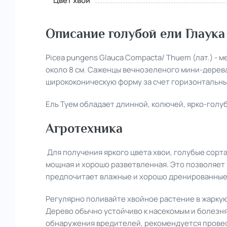
Цвет хвои
Описание голубой ели Глаука
Picea pungens Glauca Compacta/ Thuem (лат.) - 
около 8 см. Саженцы вечнозеленого мини-дерева
ширококоническую форму за счет горизонтальны
Ель Туем обладает длинной, колючей, ярко-голубо
Агротехника
Для получения яркого цвета хвои, голубые сорта
мощная и хорошо разветвленная. Это позволяет 
предпочитает влажные и хорошо дренированные
Регулярно поливайте хвойное растение в жаркую
Дерево обычно устойчиво к насекомым и болезня
обнаружения вредителей, рекомендуется прове