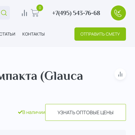
0
+7(495) 543-76-68
Поиск...
0
В корзину
+7(495
СТАТЬИ
КОНТАКТЫ
ОТПРАВИТЬ СМЕТУ
мпакта (Glauca
В сра
В наличии
УЗНАТЬ ОПТОВЫЕ ЦЕНЫ