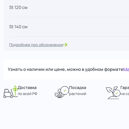
St 120 см
St 140 см
Подробнее про обозначения
Узнать о наличии или цене, можно в удобном формате
Ma
Доставка
Посадка
Гар
по всей РФ
растений
на с