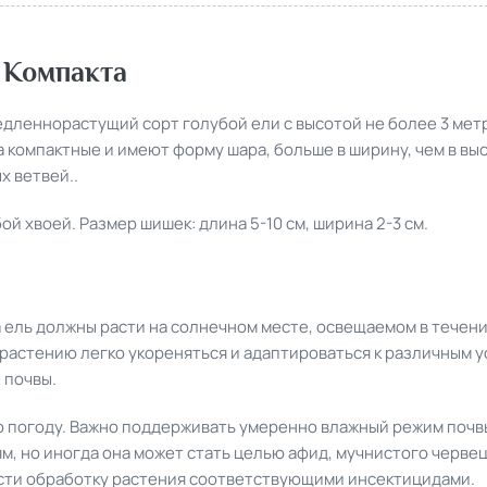
 Компакта
медленнорастущий сорт голубой ели с высотой не более 3 мет
 компактные и имеют форму шара, больше в ширину, чем в вы
х ветвей..
й хвоей. Размер шишек: длина 5-10 см, ширина 2-3 см.
 ель должны расти на солнечном месте, освещаемом в течени
растению легко укореняться и адаптироваться к различным у
 почвы.
 погоду. Важно поддерживать умеренно влажный режим почвы
м, но иногда она может стать целью афид, мучнистого червец
сти обработку растения соответствующими инсектицидами.