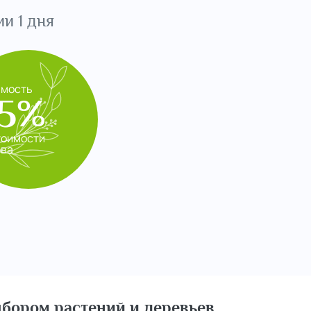
и 1 дня
имость
5%
тоимости
ева
бором растений и деревьев