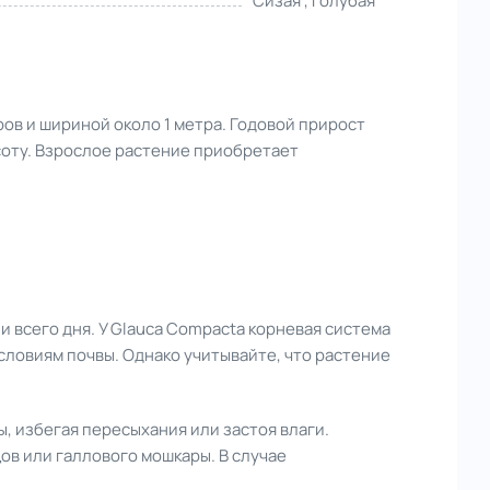
Сизая , Голубая
ров и шириной около 1 метра. Годовой прирост
соту. Взрослое растение приобретает
и всего дня. У Glauca Compacta корневая система
словиям почвы. Однако учитывайте, что растение
, избегая пересыхания или застоя влаги.
ов или галлового мошкары. В случае