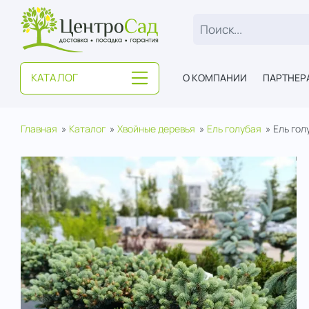
ЦентроСад
КАТАЛОГ
О КОМПАНИИ
ПАРТНЕР
Главная
Каталог
Хвойные деревья
Ель голубая
Ель гол