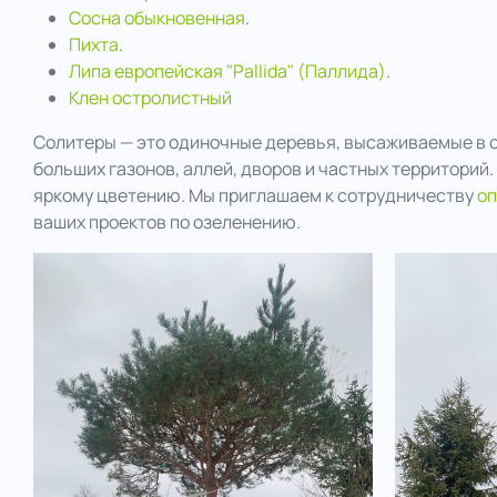
Сосна обыкновенная
.
Пихта
.
..
Липа европейская "Pallida" (Паллида)
.
Клен остролистный
Солитеры — это одиночные деревья, высаживаемые в о
больших газонов, аллей, дворов и частных территорий
яркому цветению. Мы приглашаем к сотрудничеству
оп
ваших проектов по озеленению.