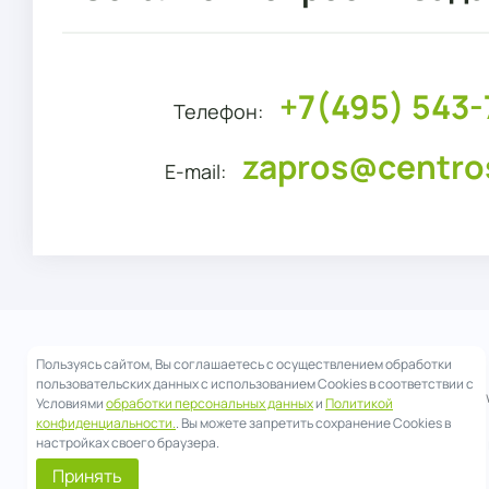
+7(495) 543-
Телефон:
zapros@centro
E-mail:
Пользуясь сайтом, Вы соглашаетесь с осуществлением обработки
пользовательских данных с использованием Cookies в соответствии с
ЦентроСад © 2026 Все права на материалы, размещенные на 
Условиями
обработки персональных данных
и
Политикой
охраняются в соответствии с законодательством России.
конфиденциальности.
. Вы можете запретить сохранение Cookies в
При цитировании и использовании любых материалов ссылка 
настройках своего браузера.
обязательна.
Принять