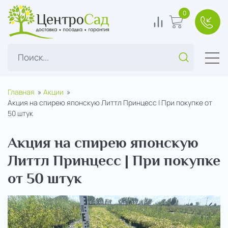
ЦентроСад
0
0
В корзину
+7(49
Поиск...
Главная
Акции
Акция на спирею японскую Литтл Принцесс | При покупке от
50 штук
Акция на спирею японскую
Литтл Принцесс | При покупке
от 50 штук