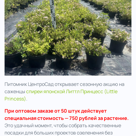
..
Питомник ЦентроСад открывает сезонную акцию на
саженцы
спиреи японской Литтл Принцесс (Little
Princess)
.
При оптовом заказе от 50 штук действует
специальная стоимость — 750 рублей за растение.
Это удачный момент, чтобы собрать качественные
посадки для больших проектов озеленения без