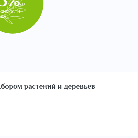
5%
тоимости
ева
бором растений и деревьев