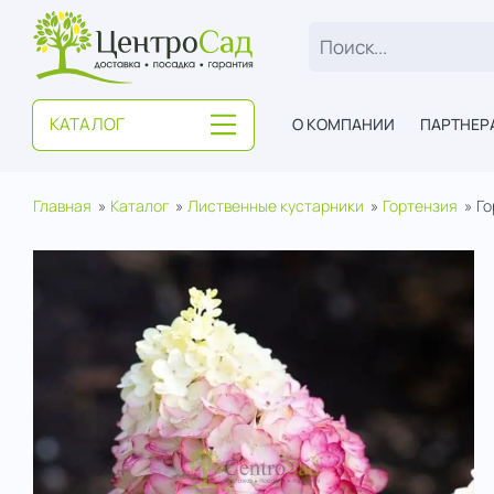
ЦентроСад
КАТАЛОГ
О КОМПАНИИ
ПАРТНЕР
Главная
Каталог
Лиственные кустарники
Гортензия
Го