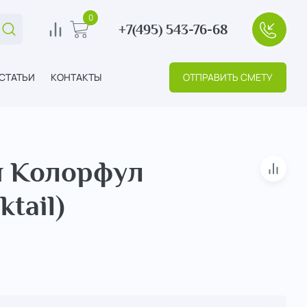
0
+7(495) 543-76-68
Поиск...
0
В корзину
+7(495
СТАТЬИ
КОНТАКТЫ
ОТПРАВИТЬ СМЕТУ
я Колорфул
В сра
tail)