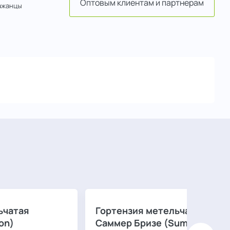
Оптовым клиентам и партнерам
ажанцы
ьчатая
Гортензия метельчатая
on)
Саммер Бризе (Summer Bree