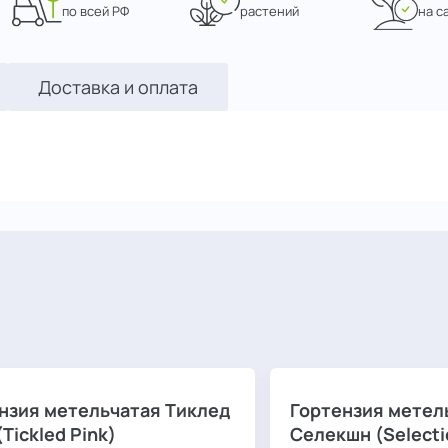
по всей РФ
растений
на с
Доставка и оплата
нзия метельчатая Тиклед
Гортензия метел
Tickled Pink)
Селекшн (Selecti